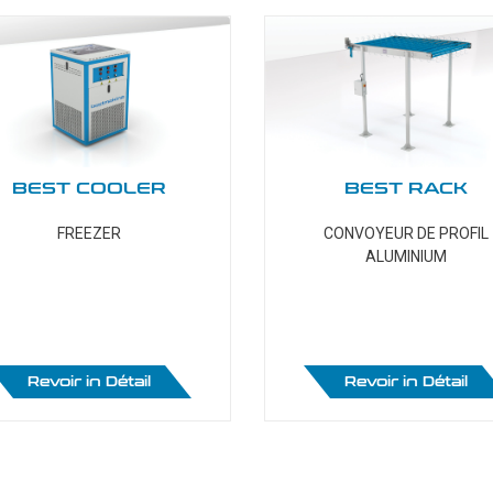
BEST COOLER
BEST RACK
FREEZER
CONVOYEUR DE PROFIL
ALUMINIUM
Le
Machines Pour
Extrudeur
Prépa
Traitement De Verre
Revoir in Détail
Revoir in Détail
BLS-S
BASB 
BCD
BLS-H
BADF 
BLAW2