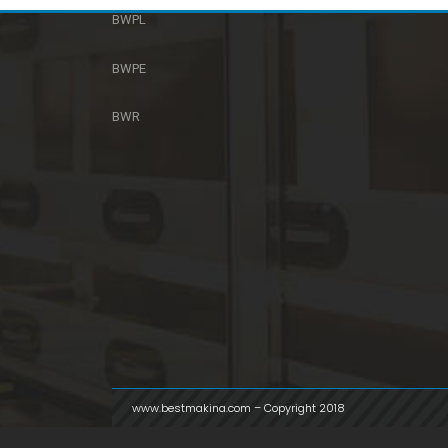
BWPL
BWPE
BWR
www.bestmakina.com – Copyright 2018