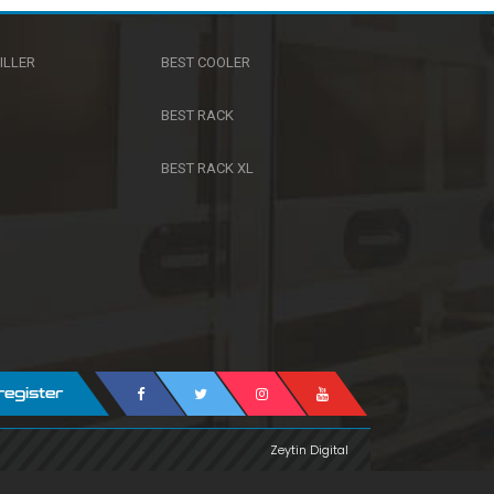
000
TS 200 E
ILLER
BEST COOLER
BEST RACK
BEST RACK XL
register
Zeytin Digital