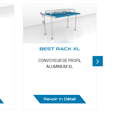
BEST RACK XL
CONVOYEUR DE PROFIL
TABLE R
ALUMINIUM XL
V
ration Profile
Machines Auxiliaires
Revoir in Détail
R
2500
TS 200 A
2500
TS 200 S