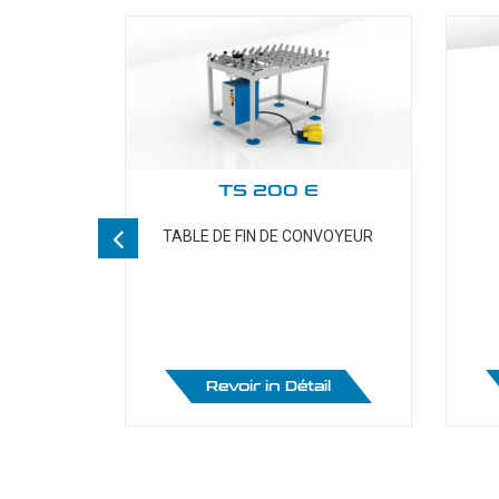
TS 200 E
TE
TABLE DE FIN DE CONVOYEUR
Ligne De Production De
Machines À Laver 
Vitrage Isolant
Verre
il
Revoir in Détail
BWPG
BW
BWPL XL
BHW